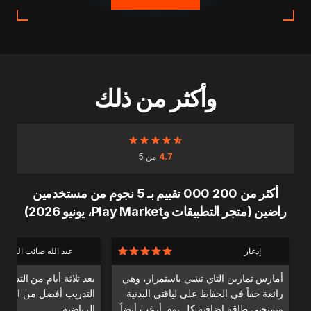
وأكثر من ذلك
4.7
من 5
أكثر من 200 000 تقييم بـ 5 نجوم من مستخدمين
راضين (متجر التطبيقات وPlay Market، يونيو 2026)
إدغار
عبد الله صائب الدندا
أمارس تمارين التاي تشي باستمرار، وهي
بعد ثلاثة أيام من التدري
رائعة حقاً في الحفاظ على لياقتي البدنية
التدريب أفضل من التدري
وتمنحني طاقة إضافية كل يوم. أرغب أيضاً
الرياضية.