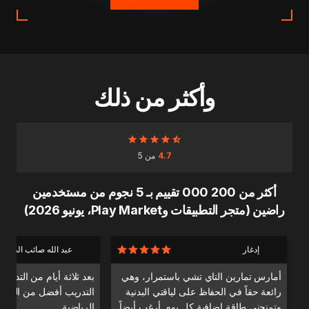
وأكثر من ذلك
4.7
من 5
أكثر من 200 000 تقييم بـ 5 نجوم من مستخدمين
راضين (متجر التطبيقات وPlay Market، يونيو 2026)
إدغار
عبد الله صائب الدندا
أمارس تمارين التاي تشي باستمرار، وهي
بعد ثلاثة أيام من التدري
رائعة حقاً في الحفاظ على لياقتي البدنية
التدريب أفضل من التدري
وتمنحني طاقة إضافية كل يوم. أرغب أيضاً
الرياضية.