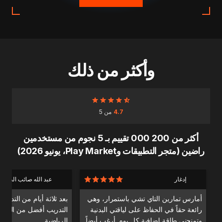
وأكثر من ذلك
4.7
من 5
أكثر من 200 000 تقييم بـ 5 نجوم من مستخدمين
راضين (متجر التطبيقات وPlay Market، يونيو 2026)
إدغار
عبد الله صائب الدندا
أمارس تمارين التاي تشي باستمرار، وهي
بعد ثلاثة أيام من التدري
رائعة حقاً في الحفاظ على لياقتي البدنية
التدريب أفضل من التدري
وتمنحني طاقة إضافية كل يوم. أرغب أيضاً
الرياضية.