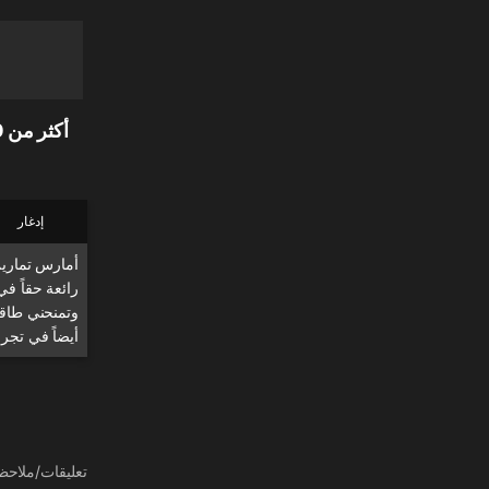
إدغار
أمارس تمارين
رائعة حقاً في
وتمنحني طاقة
أيضاً في تجر
تعليقات/ملاحظا