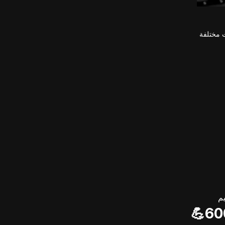
ات مختلفة
م
600