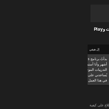
أكثر من 200 000 تقييم بـ 5 نجوم من مستخدمين راضين (متجر التطبيقات وPlay
إل هيفي
برايان
بدأتُ برنامج MadMuscles قبل بضعة
يا له من تطبيق رائع! أستخدمه يو
أشهر وأنا أستمتع به. يعجبني بشكل خاص
وأشعر بالنتائج بوضوح!\n\nأنصح به بشدة.
التدريبات الموجهة والبرنامج اليومي، مما
يُساعدني على التركيز والحركة. استمروا
في هذا العمل الرائع! 💪
لاع على كيفية