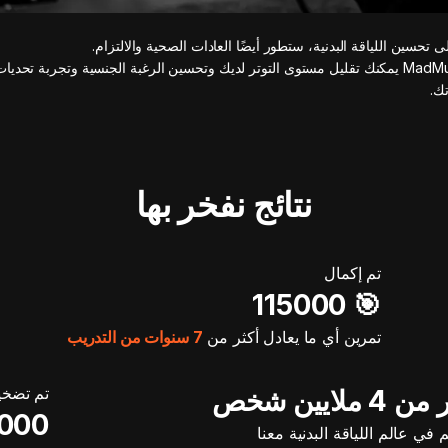
لى تحسين اللياقة البدنية، ستطور أيضًا العادات الصحية والالتزام.
مع MadMuscles يمكنك تقليل مستوى التوتر لديك وتحسين الرغبة الجنسية وتجربة تحدي
ك.
نتائج نفخر بها
تم إكمال
🎯️ 115000
تمرين أي ما يعادل أكثر من
7 سنوات من التدريب
تم تضخي
ملايين شخص
00💪
م في عالم اللياقة البدنية معنا