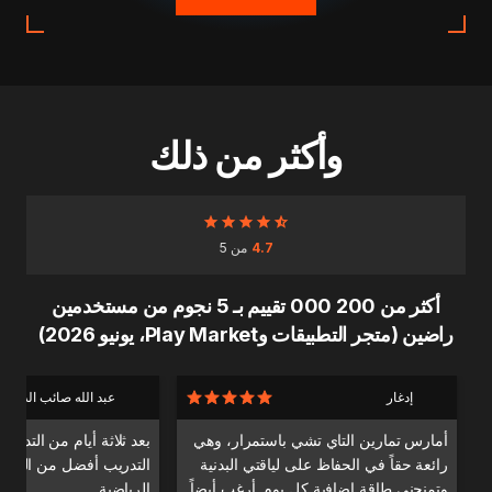
وأكثر من ذلك
4.7
من 5
أكثر من 200 000 تقييم بـ 5 نجوم من مستخدمين
راضين (متجر التطبيقات وPlay Market، يونيو 2026)
إدغار
عبد الله صائب الدندا
أمارس تمارين التاي تشي باستمرار، وهي
بعد ثلاثة أيام من التدري
رائعة حقاً في الحفاظ على لياقتي البدنية
التدريب أفضل من التدري
وتمنحني طاقة إضافية كل يوم. أرغب أيضاً
الرياضية.