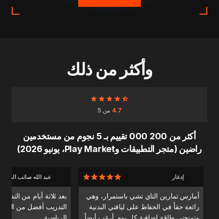
وأكثر من ذلك
4.7
من 5
أكثر من 200 000 تقييم بـ 5 نجوم من مستخدمين
راضين (متجر التطبيقات وPlay Market، يونيو 2026)
إدغار
عبد الله صائب الدندا
أمارس تمارين التاي تشي باستمرار، وهي
بعد ثلاثة أيام من التدري
رائعة حقاً في الحفاظ على لياقتي البدنية
التدريب أفضل من التدري
وتمنحني طاقة إضافية كل يوم. أرغب أيضاً
الرياضية.