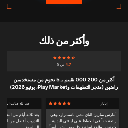
وأكثر من ذلك
4.7
من 5
أكثر من 200 000 تقييم بـ 5 نجوم من مستخدمين
راضين (متجر التطبيقات وPlay Market، يونيو 2026)
إدغار
عبد الله صائب الدندا
أمارس تمارين التاي تشي باستمرار، وهي
بعد ثلاثة أيام من التدري
رائعة حقاً في الحفاظ على لياقتي البدنية
التدريب أفضل من التدري
وتمنحني طاقة إضافية كل يوم. أرغب أيضاً
الرياضية.