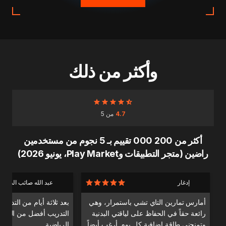
وأكثر من ذلك
4.7
من 5
أكثر من 200 000 تقييم بـ 5 نجوم من مستخدمين
راضين (متجر التطبيقات وPlay Market، يونيو 2026)
إدغار
عبد الله صائب الدندا
أمارس تمارين التاي تشي باستمرار، وهي
بعد ثلاثة أيام من التدري
رائعة حقاً في الحفاظ على لياقتي البدنية
التدريب أفضل من التدري
وتمنحني طاقة إضافية كل يوم. أرغب أيضاً
الرياضية.