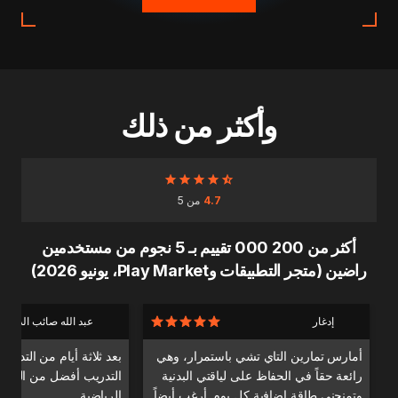
وأكثر من ذلك
4.7
من 5
أكثر من 200 000 تقييم بـ 5 نجوم من مستخدمين
راضين (متجر التطبيقات وPlay Market، يونيو 2026)
إدغار
عبد الله صائب الدندا
أمارس تمارين التاي تشي باستمرار، وهي
بعد ثلاثة أيام من التدري
رائعة حقاً في الحفاظ على لياقتي البدنية
التدريب أفضل من التدري
وتمنحني طاقة إضافية كل يوم. أرغب أيضاً
الرياضية.