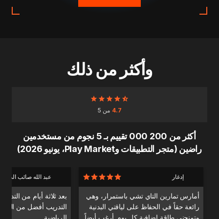
وأكثر من ذلك
4.7
من 5
أكثر من 200 000 تقييم بـ 5 نجوم من مستخدمين
راضين (متجر التطبيقات وPlay Market، يونيو 2026)
إدغار
عبد الله صائب الدندا
أمارس تمارين التاي تشي باستمرار، وهي
بعد ثلاثة أيام من التدري
رائعة حقاً في الحفاظ على لياقتي البدنية
التدريب أفضل من التدري
وتمنحني طاقة إضافية كل يوم. أرغب أيضاً
الرياضية.