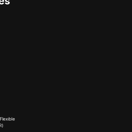
es
Flexible
R)