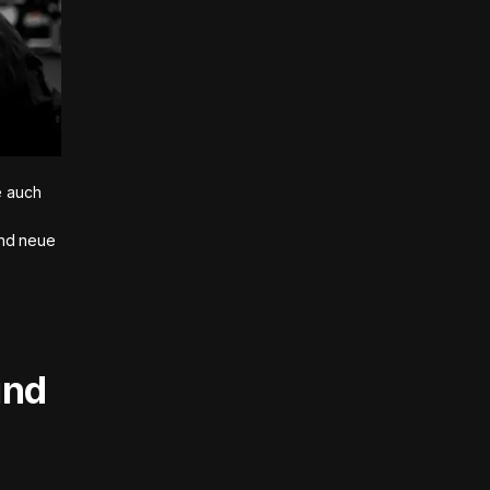
e auch
und neue
ind