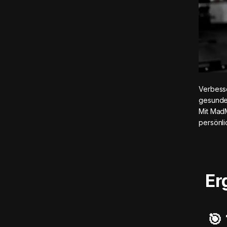
Verbesse
gesunde
Mit Mad
persönl
Er
🎯️