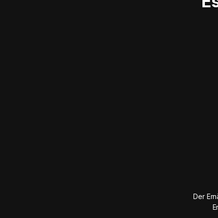
E
Der Ern
E