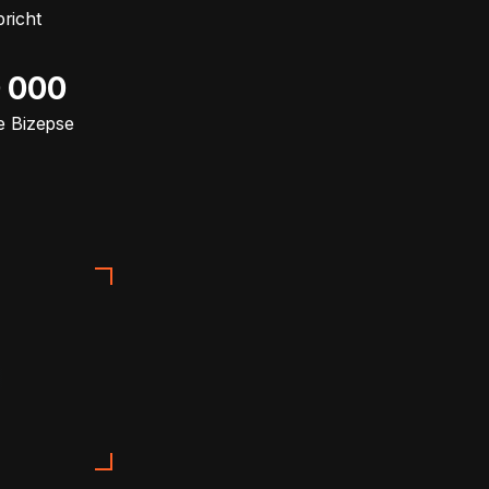
richt
0 000
 Bizepse