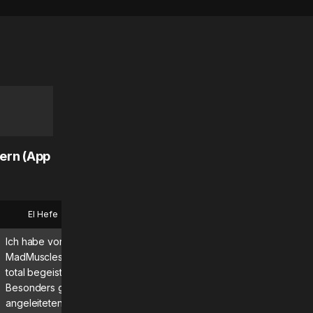
ern (App
El Hefe
Bryan
Ich habe vor ein paar Monaten mit
Was für eine tolle App! Ich
MadMuscles angefangen und bin
sie täglich und sehe und s
total begeistert vom Programm.
Ergebnisse definitiv!\n\nAb
Besonders gut gefallen mir die
empfehlenswert.
angeleiteten Workouts und der