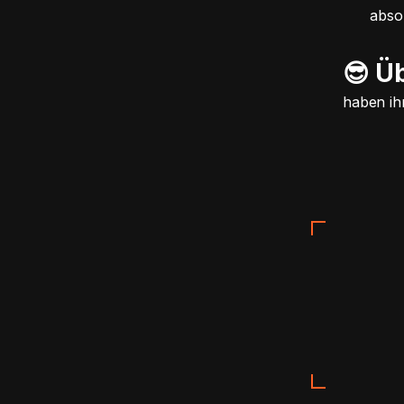
abso
😎 Ü
haben ih