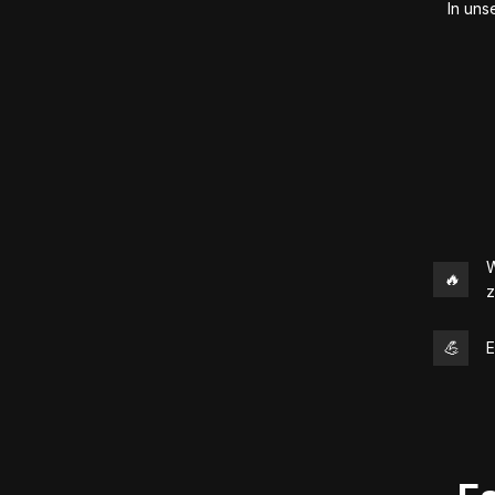
In uns
W
🔥
z
💪
E