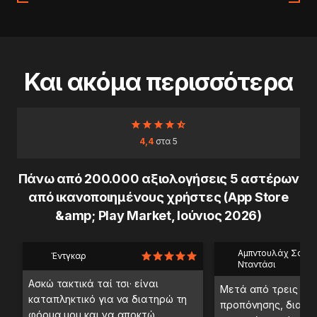
Και ακόμα περισσότερα
4,4
στα 5
Πάνω από 200.000 αξιολογήσεις 5 αστέρων
από ικανοποιημένους χρήστες (App Store
&amp; Play Market, Ιούνιος 2026)
Αμπντουλάχ Σαέμπ
Έντγκαρ
Νταντάσι
Ασκώ τακτικά ταί τσι· είναι
Μετά από τρεις ημ
καταπληκτικό για να διατηρώ τη
προπόνησης, διαπί
φόρμα μου και να αποκτώ