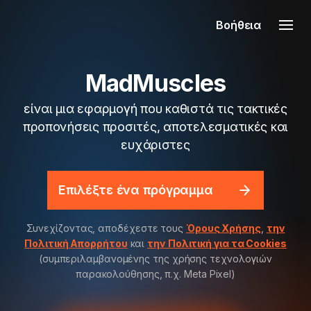
Βοήθεια
MadMuscles
είναι μια εφαρμογή που καθιστά τις τακτικές
προπονήσεις προσιτές, αποτελεσματικές και
ευχάριστες
Επιλέξτε ένα πρόγραμμα
Συνεχίζοντας, αποδέχεστε τους
Όρους Χρήσης
,
την
Πολιτική Απορρήτου
και
την Πολιτική για τα Cookies
(συμπεριλαμβανομένης της χρήσης τεχνολογιών
παρακολούθησης, π.χ. Meta Pixel)