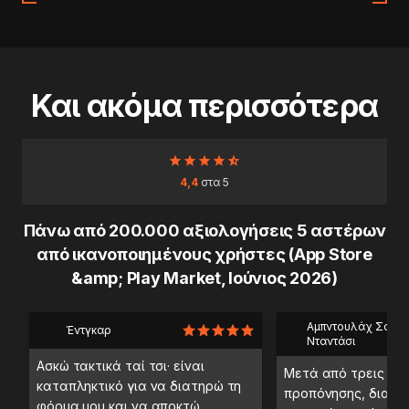
Και ακόμα περισσότερα
4,4
στα 5
Πάνω από 200.000 αξιολογήσεις 5 αστέρων
από ικανοποιημένους χρήστες (App Store
&amp; Play Market, Ιούνιος 2026)
Αμπντουλάχ Σαέμπ
Έντγκαρ
Νταντάσι
Ασκώ τακτικά ταί τσι· είναι
Μετά από τρεις ημ
καταπληκτικό για να διατηρώ τη
προπόνησης, διαπί
φόρμα μου και να αποκτώ