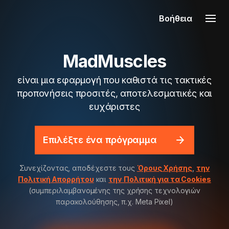
Βοήθεια
MadMuscles
είναι μια εφαρμογή που καθιστά τις τακτικές
προπονήσεις προσιτές, αποτελεσματικές και
ευχάριστες
Επιλέξτε ένα πρόγραμμα
Συνεχίζοντας, αποδέχεστε τους
Όρους Χρήσης
,
την
Πολιτική Απορρήτου
και
την Πολιτική για τα Cookies
(συμπεριλαμβανομένης της χρήσης τεχνολογιών
παρακολούθησης, π.χ. Meta Pixel)