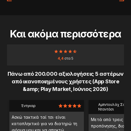
Και ακόμα περισσότερα
4,4
στα 5
Πάνω από 200.000 αξιολογήσεις 5 αστέρων
από ικανοποιημένους χρήστες (App Store
&amp; Play Market, Ιούνιος 2026)
Αμπντουλάχ Σαέμπ
Έντγκαρ
Νταντάσι
Ασκώ τακτικά ταί τσι· είναι
Μετά από τρεις ημ
καταπληκτικό για να διατηρώ τη
προπόνησης, διαπί
φόρμα μου και να αποκτώ