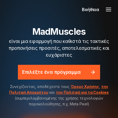
Βοήθεια
MadMuscles
είναι μια εφαρμογή που καθιστά τις τακτικές
προπονήσεις προσιτές, αποτελεσματικές και
ευχάριστες
Επιλέξτε ένα πρόγραμμα
Συνεχίζοντας, αποδέχεστε τους
Όρους Χρήσης
,
την
Πολιτική Απορρήτου
και
την Πολιτική για τα Cookies
(συμπεριλαμβανομένης της χρήσης τεχνολογιών
παρακολούθησης, π.χ. Meta Pixel)