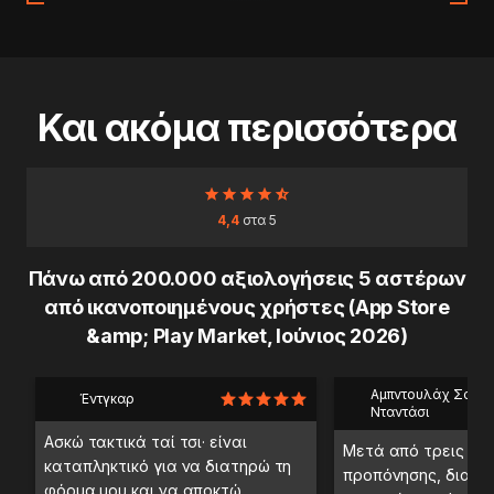
Και ακόμα περισσότερα
4,4
στα 5
Πάνω από 200.000 αξιολογήσεις 5 αστέρων
από ικανοποιημένους χρήστες (App Store
&amp; Play Market, Ιούνιος 2026)
Αμπντουλάχ Σαέμπ
Έντγκαρ
Νταντάσι
Ασκώ τακτικά ταί τσι· είναι
Μετά από τρεις ημ
καταπληκτικό για να διατηρώ τη
προπόνησης, διαπί
φόρμα μου και να αποκτώ