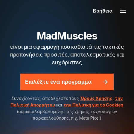
Βοήθεια
MadMuscles
είναι μια εφαρμογή που καθιστά τις τακτικές
προπονήσεις προσιτές, αποτελεσματικές και
ευχάριστες
Επιλέξτε ένα πρόγραμμα
Συνεχίζοντας, αποδέχεστε τους
Όρους Χρήσης
,
την
Πολιτική Απορρήτου
και
την Πολιτική για τα Cookies
(συμπεριλαμβανομένης της χρήσης τεχνολογιών
παρακολούθησης, π.χ. Meta Pixel)