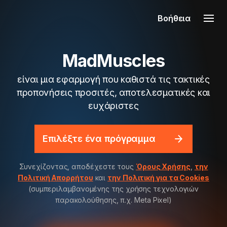
Βοήθεια
MadMuscles
είναι μια εφαρμογή που καθιστά τις τακτικές
προπονήσεις προσιτές, αποτελεσματικές και
ευχάριστες
Επιλέξτε ένα πρόγραμμα
Συνεχίζοντας, αποδέχεστε τους
Όρους Χρήσης
,
την
Πολιτική Απορρήτου
και
την Πολιτική για τα Cookies
(συμπεριλαμβανομένης της χρήσης τεχνολογιών
παρακολούθησης, π.χ. Meta Pixel)