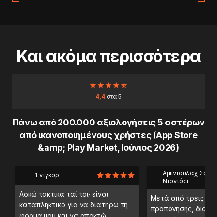
Και ακόμα περισσότερα
4,4
στα 5
Πάνω από 200.000 αξιολογήσεις 5 αστέρων
από ικανοποιημένους χρήστες (App Store
&amp; Play Market, Ιούνιος 2026)
Αμπντουλάχ Σαέμπ
Έντγκαρ
Νταντάσι
Ασκώ τακτικά ταί τσι· είναι
Μετά από τρεις ημ
καταπληκτικό για να διατηρώ τη
προπόνησης, διαπί
φόρμα μου και να αποκτώ