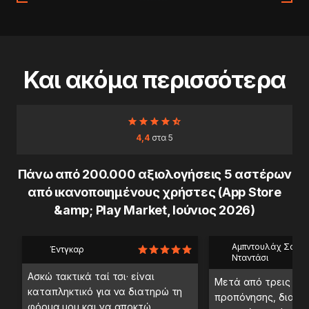
Και ακόμα περισσότερα
4,4
στα 5
Πάνω από 200.000 αξιολογήσεις 5 αστέρων
από ικανοποιημένους χρήστες (App Store
&amp; Play Market, Ιούνιος 2026)
Αμπντουλάχ Σαέμπ
Έντγκαρ
Νταντάσι
Ασκώ τακτικά ταί τσι· είναι
Μετά από τρεις ημ
καταπληκτικό για να διατηρώ τη
προπόνησης, διαπί
φόρμα μου και να αποκτώ