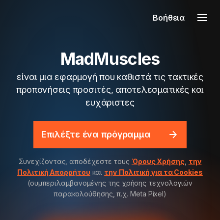
Βοήθεια
MadMuscles
είναι μια εφαρμογή που καθιστά τις τακτικές
προπονήσεις προσιτές, αποτελεσματικές και
ευχάριστες
Επιλέξτε ένα πρόγραμμα
Συνεχίζοντας, αποδέχεστε τους
Όρους Χρήσης
,
την
Πολιτική Απορρήτου
και
την Πολιτική για τα Cookies
(συμπεριλαμβανομένης της χρήσης τεχνολογιών
παρακολούθησης, π.χ. Meta Pixel)