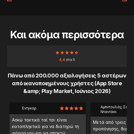
Και ακόμα περισσότερα
4,4
στα 5
Πάνω από 200.000 αξιολογήσεις 5 αστέρων
από ικανοποιημένους χρήστες (App Store
&amp; Play Market, Ιούνιος 2026)
Αμπντουλάχ Σαέμπ
Έντγκαρ
Νταντάσι
Ασκώ τακτικά ταί τσι· είναι
Μετά από τρεις ημ
καταπληκτικό για να διατηρώ τη
προπόνησης, διαπί
φόρμα μου και να αποκτώ