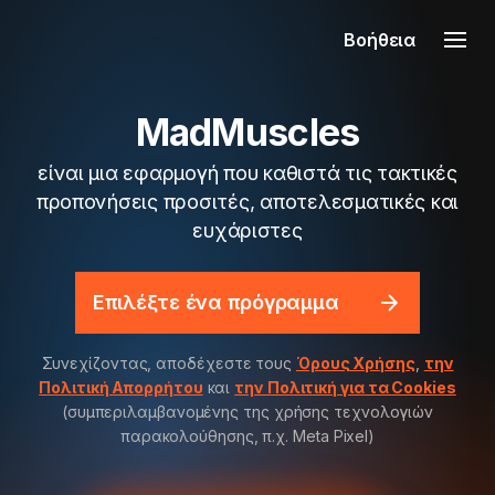
Βοήθεια
MadMuscles
είναι μια εφαρμογή που καθιστά τις τακτικές
προπονήσεις προσιτές, αποτελεσματικές και
ευχάριστες
Επιλέξτε ένα πρόγραμμα
Συνεχίζοντας, αποδέχεστε τους
Όρους Χρήσης
,
την
Πολιτική Απορρήτου
και
την Πολιτική για τα Cookies
(συμπεριλαμβανομένης της χρήσης τεχνολογιών
παρακολούθησης, π.χ. Meta Pixel)