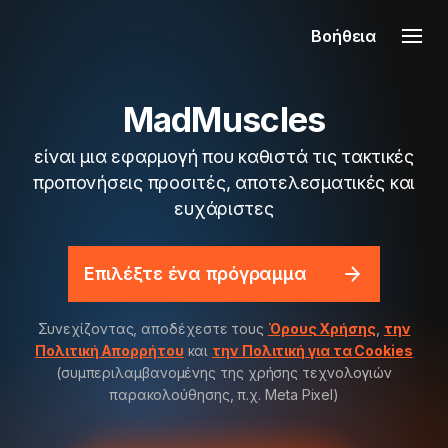
Βοήθεια
MadMuscles
είναι μια εφαρμογή που καθιστά τις τακτικές
προπονήσεις προσιτές, αποτελεσματικές και
ευχάριστες
Επιλέξτε ένα πρόγραμμα
Συνεχίζοντας, αποδέχεστε τους
Όρους Χρήσης
,
την
Πολιτική Απορρήτου
και
την Πολιτική για τα Cookies
(συμπεριλαμβανομένης της χρήσης τεχνολογιών
παρακολούθησης, π.χ. Meta Pixel)