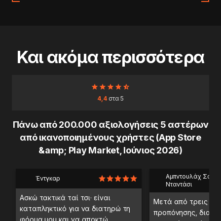
Και ακόμα περισσότερα
4,4
στα 5
Πάνω από 200.000 αξιολογήσεις 5 αστέρων
από ικανοποιημένους χρήστες (App Store
&amp; Play Market, Ιούνιος 2026)
Αμπντουλάχ Σαέμπ
Έντγκαρ
Νταντάσι
Ασκώ τακτικά ταί τσι· είναι
Μετά από τρεις ημ
καταπληκτικό για να διατηρώ τη
προπόνησης, διαπί
φόρμα μου και να αποκτώ