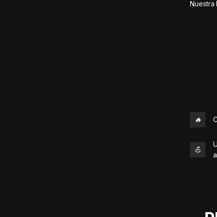
Nuestra 
🔥
C
U
💪
a