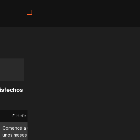
tisfechos
El Hefe
Bryan
Comencé a usar MadMuscles hace
¡Qué gran app! La uso todo
unos meses y estoy disfrutando
días y definitivamente est