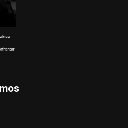
taleza
afrontar
imos