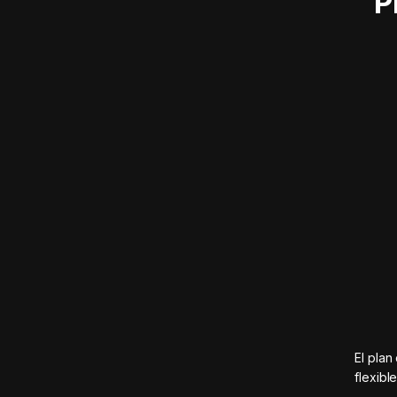
P
El plan
flexibl