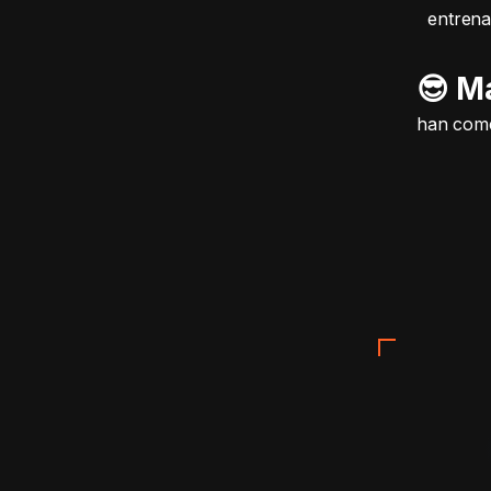
entrena
😎 M
han come