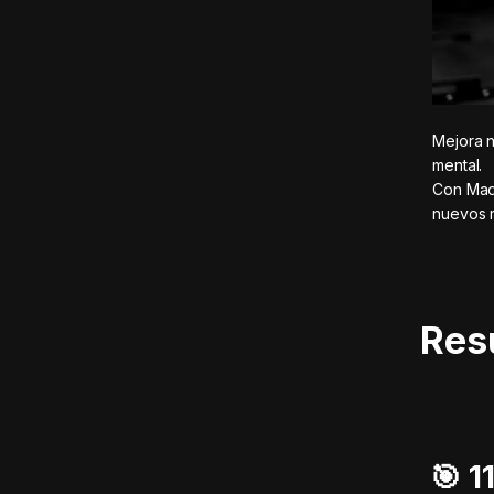
Mejora n
mental.
Con MadM
nuevos r
Res
🎯️