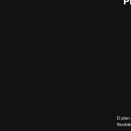
P
El plan
flexibl