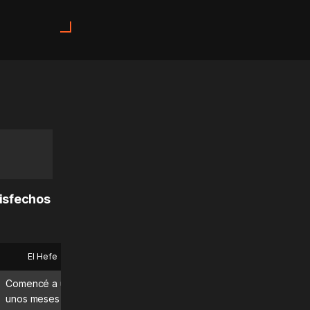
tisfechos
El Hefe
Bryan
Comencé a usar MadMuscles hace
¡Qué gran app! La uso todo
unos meses y estoy disfrutando
días y definitivamente est