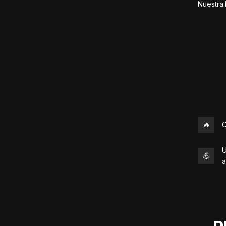
Nuestra 
🔥
C
U
💪
a