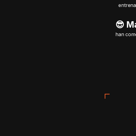
entrena
😎 M
han come