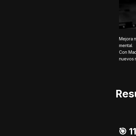
Mejora n
mental.
Con MadM
nuevos r
Res
🎯️