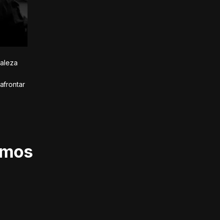
taleza
afrontar
imos