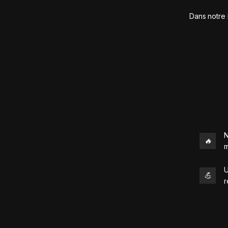
Dans notre 
N
🔥
m
U
💪
r