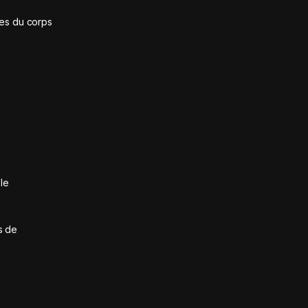
ies du corps
le
s de