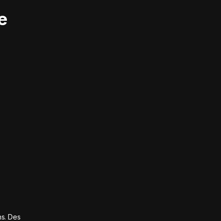
e
ns. Des