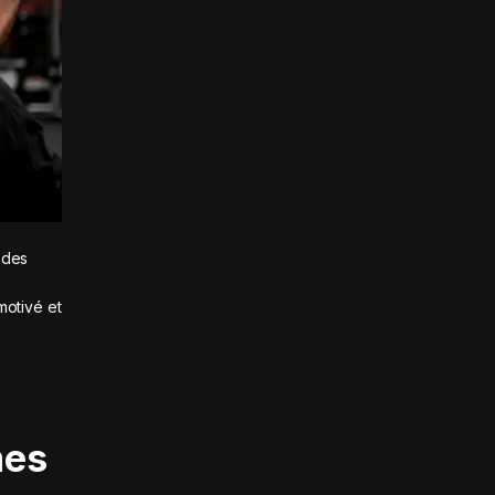
 des
motivé et
mes