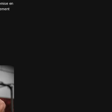
emise en
lement