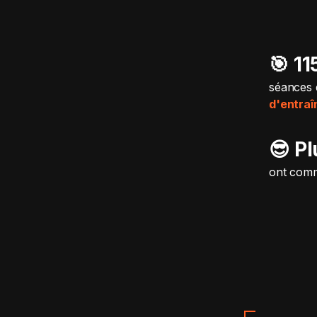
🎯️ 1
séances 
d'entra
😎 P
ont comm