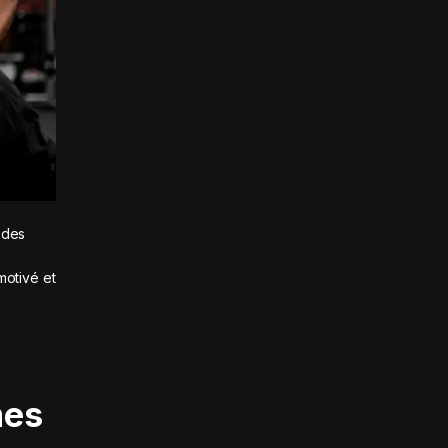
 des
motivé et
mes