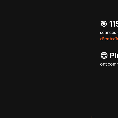
🎯️ 1
séances 
d'entra
😎 P
ont comm