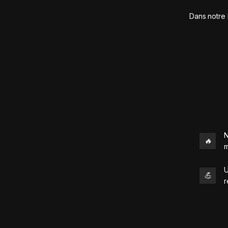
Dans notre 
N
🔥
m
U
💪
r