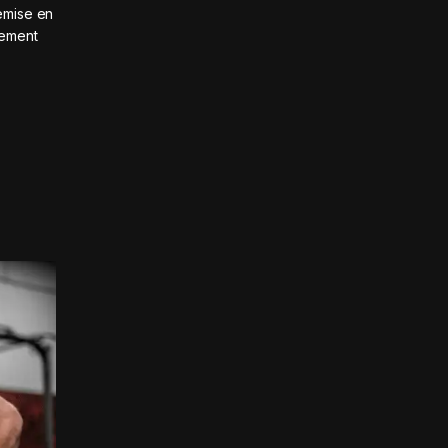
emise en
lement