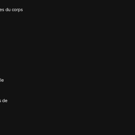
ies du corps
le
s de