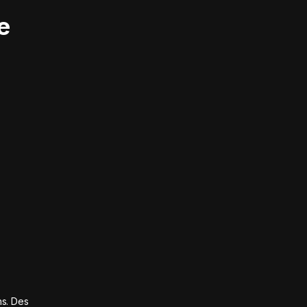
e
ns. Des