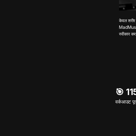
केवल शरीर 
MadMuscles
स्वीकार कर
🎯️ 1
वर्कआउट पूर