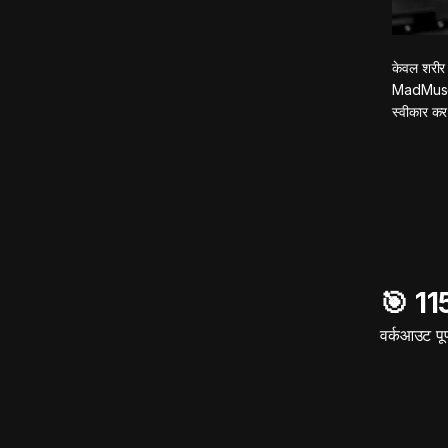
केवल शरीर 
MadMuscles
स्वीकार कर
🎯️ 1
वर्कआउट पूर