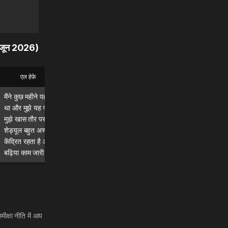
ट, जून 2026)
एल हेफ़े
ब्रायन
मैंने कुछ महीने पहले MadMuscles शुरू किया
यह एक बेहतरीन ऐप है, मैं इसे रोजाना
था और मुझे यह प्रोग्राम बहुत पसंद आ रहा है।
कर रहा हूं और इसके परिणाम साफ त
मुझे खास तौर पर गाइडेड वर्कआउट और डेली
रहे हैं और महसूस हो रहे हैं!\n\nमैं 
शेड्यूल बहुत अच्छा लगता है, जिससे मेरा ध्यान
सिफारिश करता हूं।
केंद्रित रहता है और मैं एक्टिव रहती हूँ। बहुत
बढ़िया काम जारी रखें! 💪
मीक्षा नीति में आप