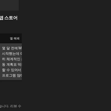
(앱 스토어
엘 헤페
브라이언
몇 달 전에 MadMuscles 프로그램을
정말 훌륭한 앱이에요. 매일
시작했는데 아주 만족하고 있어요. 특
있는데, 확실히 효과가 눈에
히 체계적인 운동 가이드와 매일의 운
느껴지네요!\n\n정말 강력 
동 계획표 덕분에 꾸준히 운동에 집중
다.
할 수 있어서 좋아요. 앞으로도 좋은
프로그램 많이 만들어주세요! 💪
니다. 리뷰 수