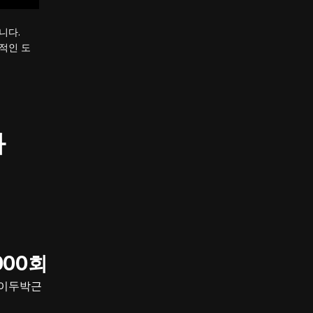
니다.
적인 도
과
000회
 이두박근