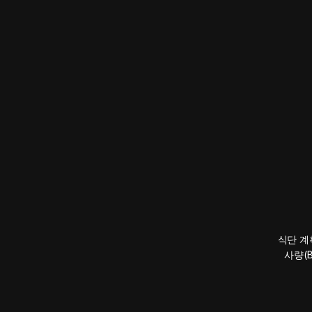
식단 계
사량(