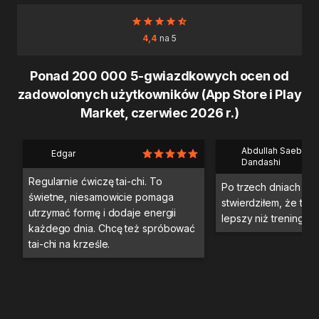
4,4
na 5
Ponad 200 000 5-gwiazdkowych ocen od
zadowolonych użytkowników (App Store i Play
Market, czerwiec 2026 r.)
Abdullah Saeb Al
Edgar
Dandashi
Regularnie ćwiczę tai-chi. To
Po trzech dniach tre
świetne, niesamowicie pomaga
stwierdziłem, że ten 
utrzymać formę i dodaje energii
lepszy niż trening na 
każdego dnia. Chcę też spróbować
tai-chi na krześle.