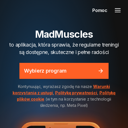
Pomoc
MadMuscles
to aplikacja, która sprawia, że regularne treningi
są dostępne, skuteczne i pełne radości
Wybierz program
Kontynuując, wyrażasz zgodę na nasze
Warunki
korzystania z usługi
,
Politykę prywatności
,
Politykę
plików cookie
(w tym na korzystanie z technologii
śledzenia, np. Meta Pixel)