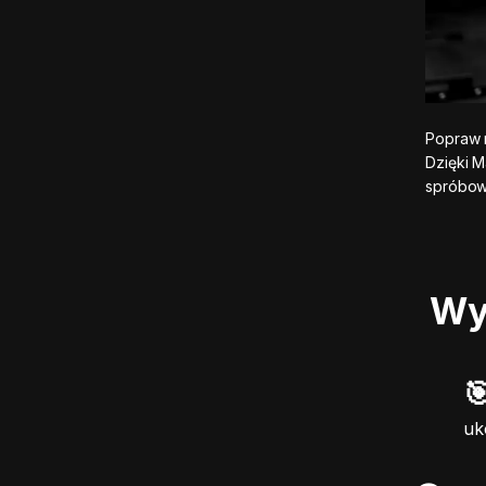
Popraw n
Dzięki 
spróbow
Wyn

uk