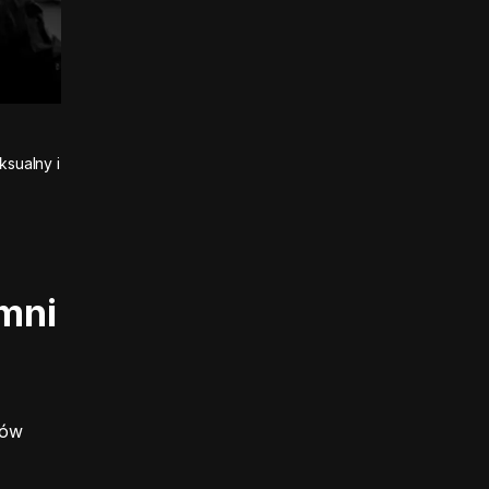
sualny i
umni
gów