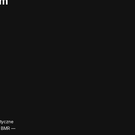
im
styczne
 i BMR —