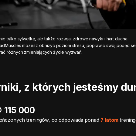
ie tylko sylwetkę, ale także rozwijaj zdrowe nawyki i hart ducha.
MadMuscles możesz obniżyć poziom stresu, poprawić swój popęd sek
ać różnych zmieniających życie wyzwań.
iki, z których jesteśmy d
️ 115 000
ończonych treningów, co odpowiada ponad
7 latom
trenin