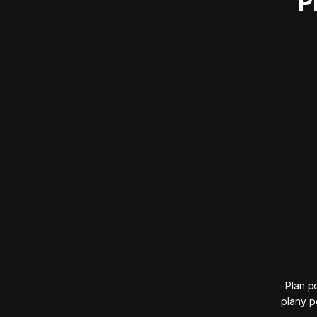
P
Plan p
plany p