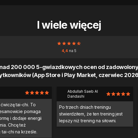
I wiele więcej
4,4
na 5
nad 200 000 5-gwiazdkowych ocen od zadowolon
ytkowników (App Store i Play Market, czerwiec 2026 
Abdullah Saeb Al
Dandashi
ćwiczę tai-chi. To
Po trzech dniach treningu
niesamowicie pomaga
stwierdziłem, że ten trening jest
ormę i dodaje energii
lepszy niż trening na siłowni.
ia. Chcę też
tai-chi na krześle.