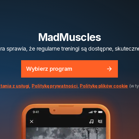
MadMuscles
óra sprawia, że regularne treningi są dostępne, skuteczn
Wybierz program
tania z usługi
,
Politykę prywatności
,
Politykę plików cookie
(w ty