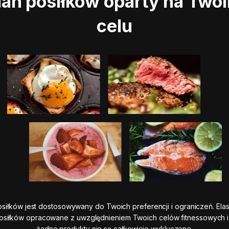
lan posiłków oparty na Two
celu
osiłków jest dostosowywany do Twoich preferencji i ograniczeń. Ela
osiłków opracowane z uwzględnieniem Twoich celów fitnessowych
żadne produkty nie są całkowicie wykluczone.