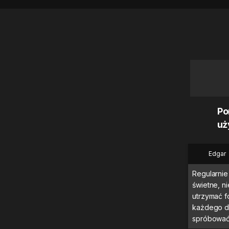
Po
uż
Edgar
Regularnie 
świetne, 
utrzymać f
każdego dn
spróbować 