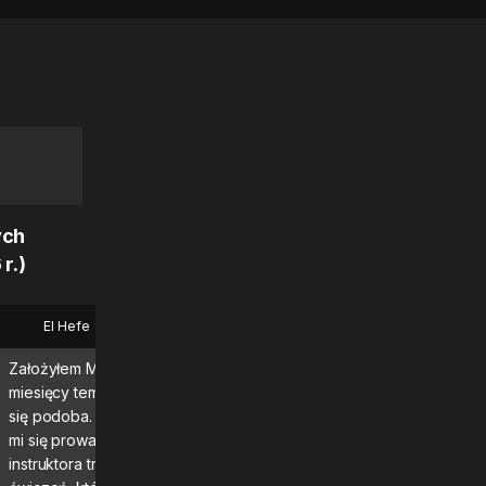
ych
r.)
El Hefe
Bryan
Założyłem MadMuscles kilka
Świetna aplikacja, korzysta
miesięcy temu i program bardzo mi
codziennie i naprawdę wid
się podoba. Szczególnie podobają
czuję efekty!\n\nZdecydo
mi się prowadzone przez
polecam.
instruktora treningi i codzienny plan