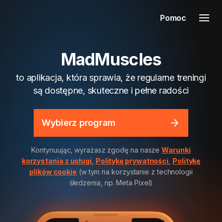
Pomoc
MadMuscles
to aplikacja, która sprawia, że regularne treningi
są dostępne, skuteczne i pełne radości
Wybierz program
Kontynuując, wyrażasz zgodę na nasze
Warunki
korzystania z usługi
,
Politykę prywatności
,
Politykę
plików cookie
(w tym na korzystanie z technologii
śledzenia, np. Meta Pixel)