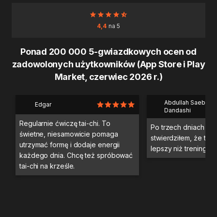
4,4
na 5
Ponad 200 000 5-gwiazdkowych ocen od
zadowolonych użytkowników (App Store i Play
Market, czerwiec 2026 r.)
Abdullah Saeb Al
Edgar
Dandashi
Regularnie ćwiczę tai-chi. To
Po trzech dniach tre
świetne, niesamowicie pomaga
stwierdziłem, że ten 
utrzymać formę i dodaje energii
lepszy niż trening na 
każdego dnia. Chcę też spróbować
tai-chi na krześle.