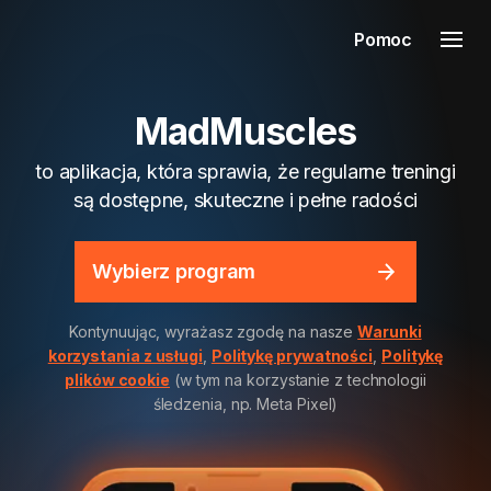
Pomoc
MadMuscles
to aplikacja, która sprawia, że regularne treningi
są dostępne, skuteczne i pełne radości
Wybierz program
Kontynuując, wyrażasz zgodę na nasze
Warunki
korzystania z usługi
,
Politykę prywatności
,
Politykę
plików cookie
(w tym na korzystanie z technologii
śledzenia, np. Meta Pixel)