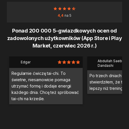
4,4
na 5
Ponad 200 000 5-gwiazdkowych ocen od
zadowolonych użytkowników (App Store i Play
Market, czerwiec 2026 r.)
Abdullah Saeb Al
Edgar
Dandashi
Regularnie ćwiczę tai-chi. To
Po trzech dniach tre
świetne, niesamowicie pomaga
stwierdziłem, że ten 
utrzymać formę i dodaje energii
lepszy niż trening na 
każdego dnia. Chcę też spróbować
tai-chi na krześle.