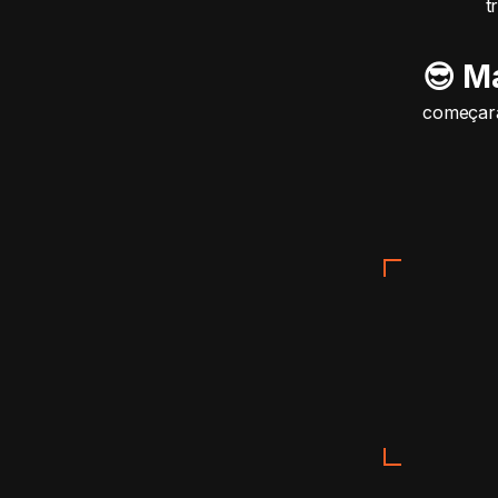
t
😎 M
começara