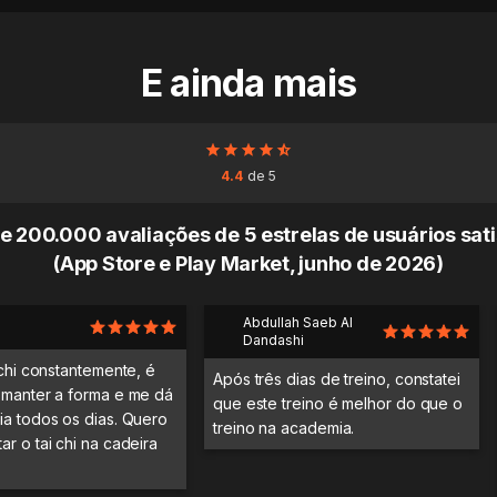
E ainda mais
4.4
de 5
e 200.000 avaliações de 5 estrelas de usuários sati
(App Store e Play Market, junho de 2026)
Abdullah Saeb Al
Dandashi
 chi constantemente, é
Após três dias de treino, constatei
 manter a forma e me dá
que este treino é melhor do que o
ia todos os dias. Quero
treino na academia.
r o tai chi na cadeira