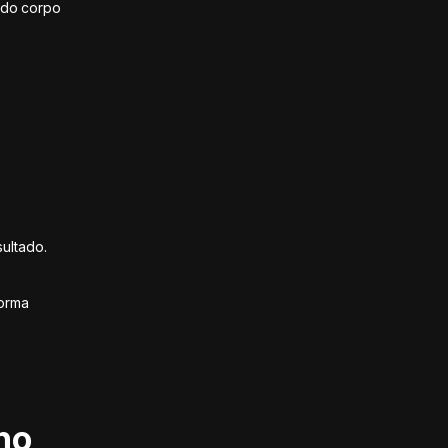
 do corpo
ultado.
forma
no