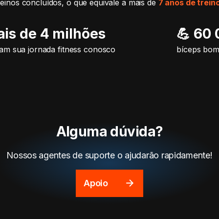
reinos concluídos, o que equivale a mais de
7 anos de trein
ais de 4 milhões
💪 60
m sua jornada fitness conosco
bíceps bo
Alguma dúvida?
Nossos agentes de suporte o ajudarão rapidamente!
Apoio