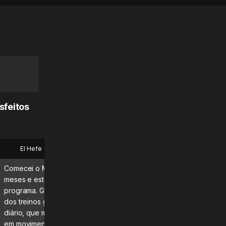
sfeitos
El Hefe
Bryan
Comecei o MadMuscles há alguns
Que aplicativo fantástico! 
meses e estou adorando o
diariamente e definitivame
programa. Gosto especialmente
estou vendo e sentindo os
dos treinos guiados e do roteiro
resultados!\n\nRecomend
diário, que me mantêm focado e
dúvida nenhuma.
em movimento. Continuem com o