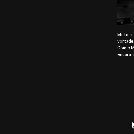
Melhore 
vontade
Com o Ma
encarar 