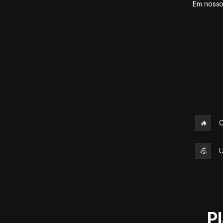
Em nosso
🔥
C
💪
U
P