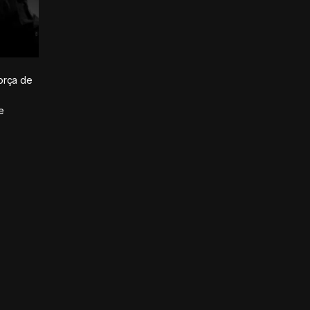
orça de
e