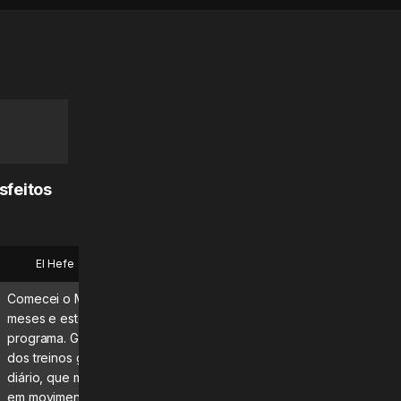
sfeitos
El Hefe
Bryan
Comecei o MadMuscles há alguns
Que aplicativo fantástico! 
meses e estou adorando o
diariamente e definitivame
programa. Gosto especialmente
estou vendo e sentindo os
dos treinos guiados e do roteiro
resultados!\n\nRecomend
diário, que me mantêm focado e
dúvida nenhuma.
em movimento. Continuem com o