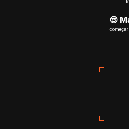
t
😎 M
começara