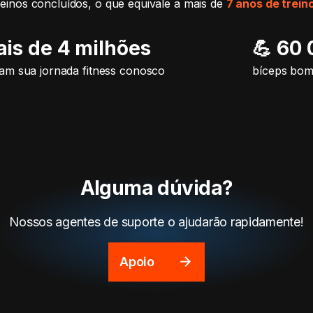
reinos concluídos, o que equivale a mais de
7 anos de trein
ais de 4 milhões
💪 60
m sua jornada fitness conosco
bíceps bo
Alguma dúvida?
Nossos agentes de suporte o ajudarão rapidamente!
Apoio