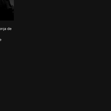
orça de
e