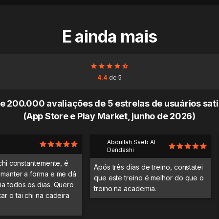
E ainda mais
4.4
de 5
e 200.000 avaliações de 5 estrelas de usuários sati
(App Store e Play Market, junho de 2026)
Abdullah Saeb Al
Dandashi
 chi constantemente, é
Após três dias de treino, constatei
 manter a forma e me dá
que este treino é melhor do que o
ia todos os dias. Quero
treino na academia.
r o tai chi na cadeira