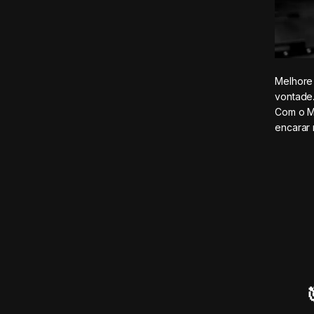
Melhore 
vontade
Com o Ma
encarar 