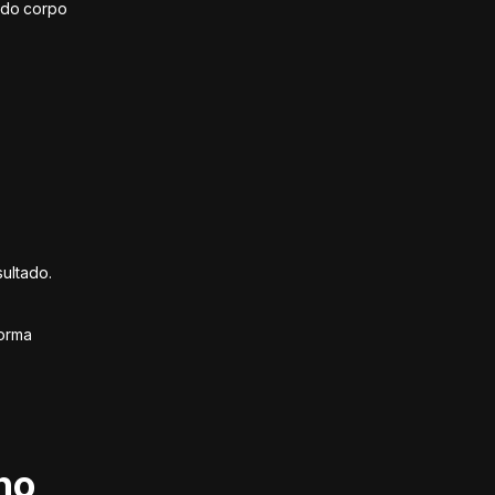
 do corpo
ultado.
forma
no