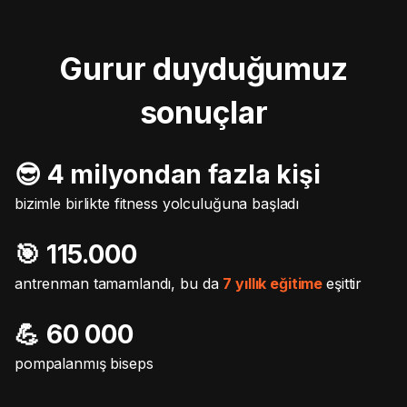
Gurur duyduğumuz
sonuçlar
😎 4 milyondan fazla kişi
bizimle birlikte fitness yolculuğuna başladı
🎯️ 115.000
antrenman tamamlandı, bu da
7 yıllık eğitime
eşittir
💪 60 000
pompalanmış biseps