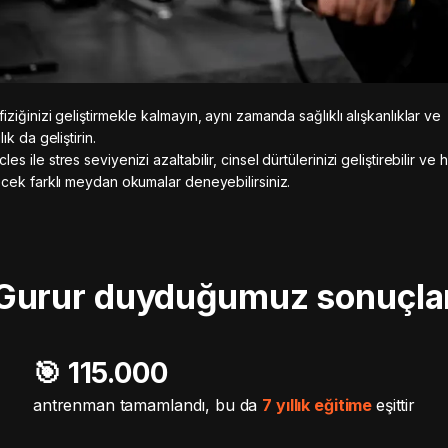
ziğinizi geliştirmekle kalmayın, aynı zamanda sağlıklı alışkanlıklar ve
lık da geliştirin.
s ile stres seviyenizi azaltabilir, cinsel dürtülerinizi geliştirebilir ve h
ecek farklı meydan okumalar deneyebilirsiniz.
Gurur duyduğumuz sonuçla
🎯️ 115.000
antrenman tamamlandı, bu da
7 yıllık eğitime
eşittir