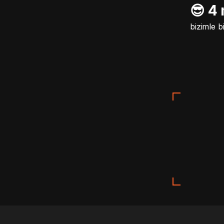
😎 4
bizimle b