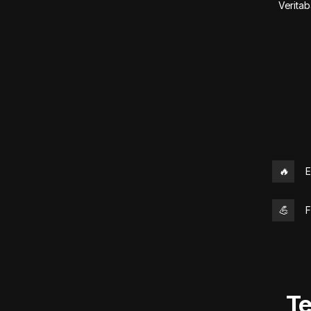
Veritab
🔥
E
💪
F
Te