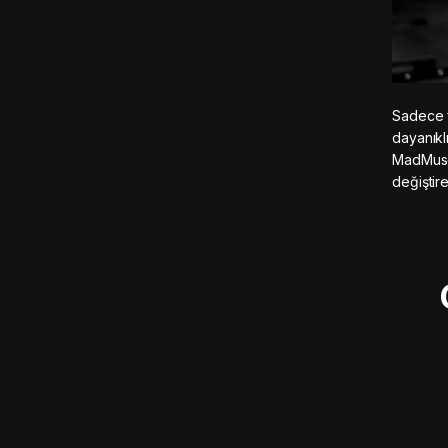
Sadece fi
dayanıklı
MadMuscle
değiştir