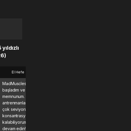
yıldızlı
26)
El Hefe
Bryan
MadMuscles’a birkaç ay önce
Harika bir uygulama, her g
başladım ve programdan çok
kullanıyorum ve sonuçlarını
memnunum. Özellikle rehberli
kesinlikle görüyor ve
antrenmanları ve günlük programı
hissediyorum!\n\nKesinlikle
çok seviyorum; bunlar sayesinde
ederim.
konsantrasyonumu koruyup aktif
kalabiliyorum. Bu harika çalışmaya
devam edin! 💪