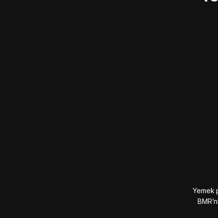
Yemek pl
BMR’ni