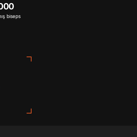
 000
ış biseps