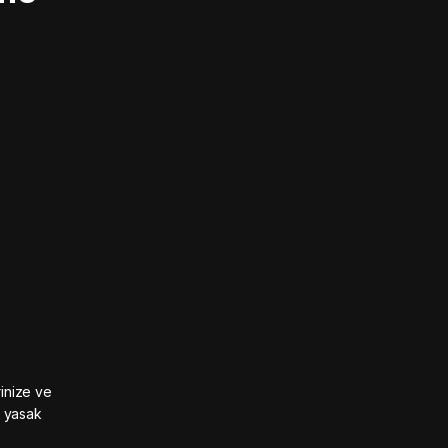
rinize ve
n yasak