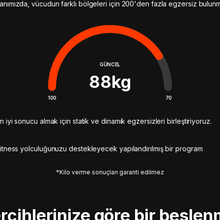
anımızda, vücudun farklı bölgeleri için 200'den fazla egzersiz bulun
GÜNCEL
88
kg
100
70
n iyi sonucu almak için statik ve dinamik egzersizleri birleştiriyoruz.
itness yolculuğunuzu destekleyecek yapılandırılmış bir program
*Kilo verme sonuçları garanti edilmez
rcihlerinize göre bir besle