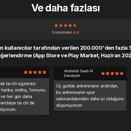
Ve daha fazlası
5 üzerinden
4.4
kullanıcılar tarafından verilen 200.000'den fazla 5 
ğerlendirme (App Store ve Play Market, Haziran 20
Abdullah Saeb Al
Dandashi
rak tai chi egzersizi
Üç günlük antrenmanın ardından,
 harika, müthiş, formumu
bu antrenmanın spor
 ve her gün daha
salonundakinden daha iyi olduğunu
Sandalye tai chi de
düşünüyorum.
tiyorum.