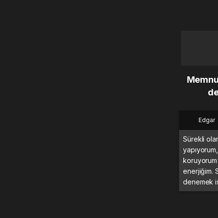
Memnun 
de
Edgar
Sürekli ola
yapıyorum,
koruyorum
enerjiğim. 
denemek is