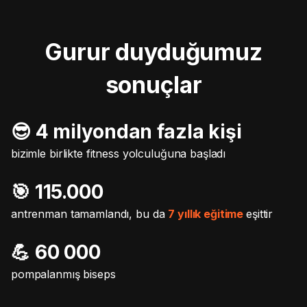
Gurur duyduğumuz
sonuçlar
😎 4 milyondan fazla kişi
bizimle birlikte fitness yolculuğuna başladı
🎯️ 115.000
antrenman tamamlandı, bu da
7 yıllık eğitime
eşittir
💪 60 000
pompalanmış biseps