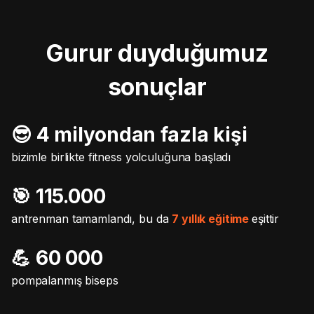
Gurur duyduğumuz
sonuçlar
😎 4 milyondan fazla kişi
bizimle birlikte fitness yolculuğuna başladı
🎯️ 115.000
antrenman tamamlandı, bu da
7 yıllık eğitime
eşittir
💪 60 000
pompalanmış biseps