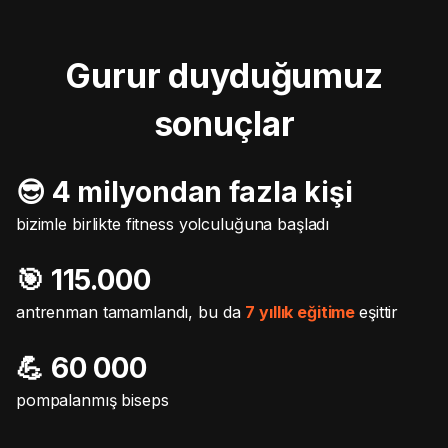
Gurur duyduğumuz
sonuçlar
😎 4 milyondan fazla kişi
bizimle birlikte fitness yolculuğuna başladı
🎯️ 115.000
antrenman tamamlandı, bu da
7 yıllık eğitime
eşittir
💪 60 000
pompalanmış biseps