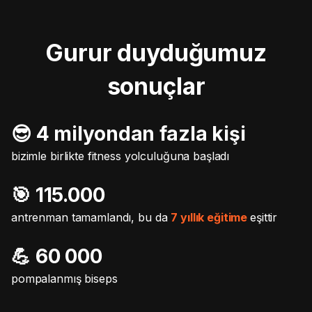
Gurur duyduğumuz
sonuçlar
😎 4 milyondan fazla kişi
bizimle birlikte fitness yolculuğuna başladı
🎯️ 115.000
antrenman tamamlandı, bu da
7 yıllık eğitime
eşittir
💪 60 000
pompalanmış biseps