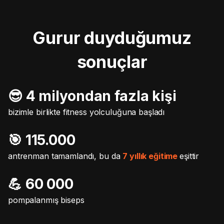
Gurur duyduğumuz
sonuçlar
😎 4 milyondan fazla kişi
bizimle birlikte fitness yolculuğuna başladı
🎯️ 115.000
antrenman tamamlandı, bu da
7 yıllık eğitime
eşittir
💪 60 000
pompalanmış biseps