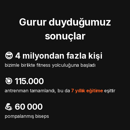
Gurur duyduğumuz
sonuçlar
😎 4 milyondan fazla kişi
bizimle birlikte fitness yolculuğuna başladı
🎯️ 115.000
antrenman tamamlandı, bu da
7 yıllık eğitime
eşittir
💪 60 000
pompalanmış biseps