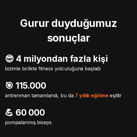
Gurur duyduğumuz
sonuçlar
😎 4 milyondan fazla kişi
bizimle birlikte fitness yolculuğuna başladı
🎯️ 115.000
antrenman tamamlandı, bu da
7 yıllık eğitime
eşittir
💪 60 000
pompalanmış biseps