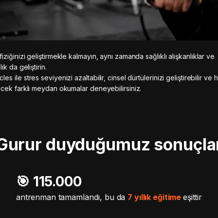
ziğinizi geliştirmekle kalmayın, aynı zamanda sağlıklı alışkanlıklar ve
lık da geliştirin.
s ile stres seviyenizi azaltabilir, cinsel dürtülerinizi geliştirebilir ve h
ecek farklı meydan okumalar deneyebilirsiniz.
Gurur duyduğumuz sonuçla
🎯️ 115.000
antrenman tamamlandı, bu da
7 yıllık eğitime
eşittir