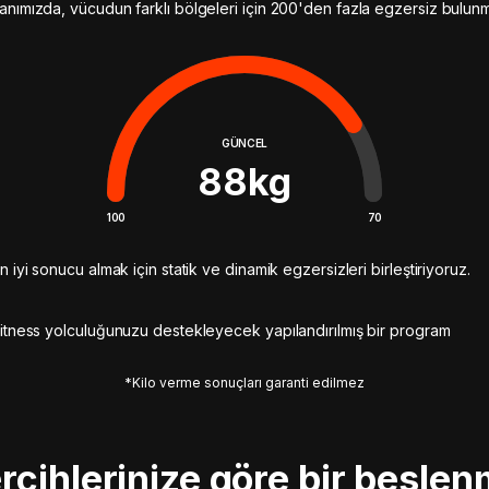
anımızda, vücudun farklı bölgeleri için 200'den fazla egzersiz bulun
GÜNCEL
88
kg
100
70
n iyi sonucu almak için statik ve dinamik egzersizleri birleştiriyoruz.
itness yolculuğunuzu destekleyecek yapılandırılmış bir program
*Kilo verme sonuçları garanti edilmez
rcihlerinize göre bir besle