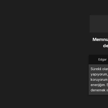
Memnun 
de
Edgar
Sürekli ola
yapıyorum,
koruyorum
enerjiğim. 
denemek is