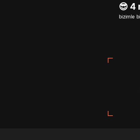
😎 4
bizimle b