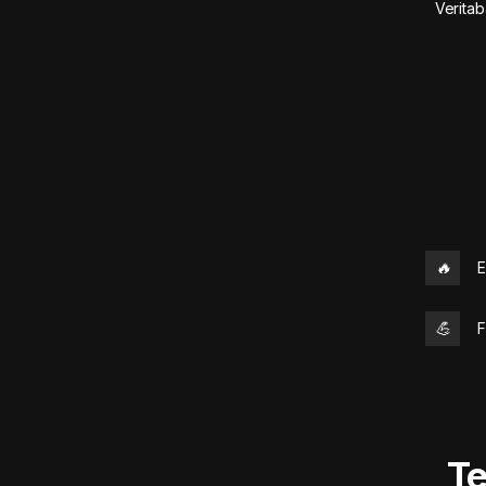
Veritab
🔥
E
💪
F
Te