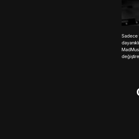
Sadece fi
dayanıklı
MadMuscle
değiştir