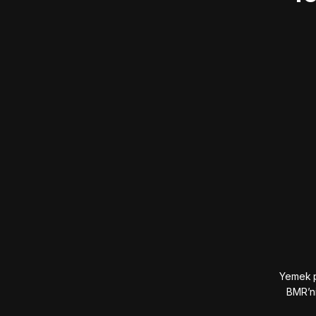
Yemek pl
BMR’ni