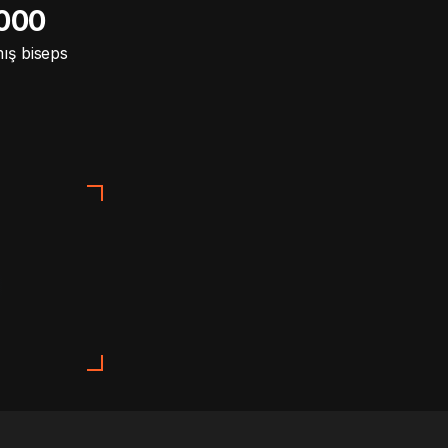
 000
ış biseps