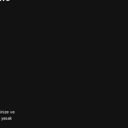
rinize ve
n yasak