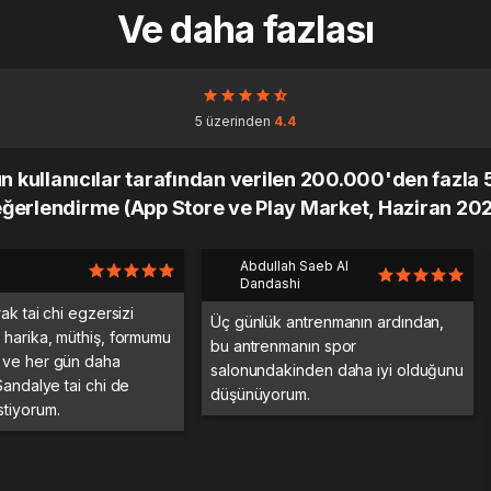
Ve daha fazlası
5 üzerinden
4.4
kullanıcılar tarafından verilen 200.000'den fazla 5 
ğerlendirme (App Store ve Play Market, Haziran 20
Abdullah Saeb Al
Dandashi
rak tai chi egzersizi
Üç günlük antrenmanın ardından,
 harika, müthiş, formumu
bu antrenmanın spor
 ve her gün daha
salonundakinden daha iyi olduğunu
Sandalye tai chi de
düşünüyorum.
tiyorum.