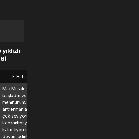
yıldızlı
26)
El Hefe
Bryan
MadMuscles’a birkaç ay önce
Harika bir uygulama, her g
başladım ve programdan çok
kullanıyorum ve sonuçlarını
memnunum. Özellikle rehberli
kesinlikle görüyor ve
antrenmanları ve günlük programı
hissediyorum!\n\nKesinlikle
çok seviyorum; bunlar sayesinde
ederim.
konsantrasyonumu koruyup aktif
kalabiliyorum. Bu harika çalışmaya
devam edin! 💪