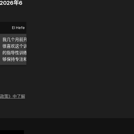
2026年6
El Hefe
Bryan
我几个月前开始使用 MadMuscles，
这款应用太棒了！我每天都
很喜欢这个训练计划。我尤其喜欢它
实能看到和感受到效果！\n\
的指导性训练和每日计划，这让我能
荐。
够保持专注和动力。继续加油！💪
论政策》中了解