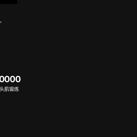
战。
60000
头肌锻炼