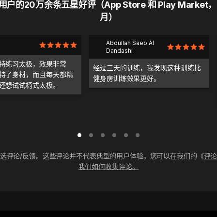
户的20万余条五星好评（App Store 和 Play Market，
月）
Abdullah Saeb Al
Dandashi
持练习太极，效果非常
经过三天的训练，我发现这种训练比
持了身材，而且每天都精
健身房训练效果更好。
还想试试椅式太极。
选评论/反馈。这些评论并不代表典型的用户体验。您可以在我们的《
评
我们如何收集评论。