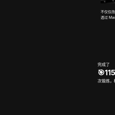
不仅仅改
透过 M
完成了
🎯️11
次锻炼，