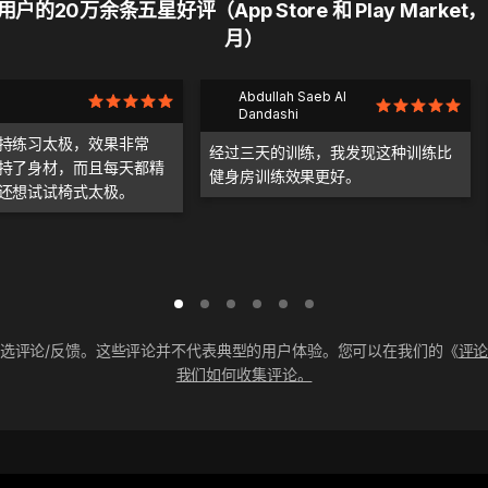
户的20万余条五星好评（App Store 和 Play Market，
月）
Abdullah Saeb Al
Dandashi
持练习太极，效果非常
经过三天的训练，我发现这种训练比
持了身材，而且每天都精
健身房训练效果更好。
还想试试椅式太极。
选评论/反馈。这些评论并不代表典型的用户体验。您可以在我们的《
评
我们如何收集评论。