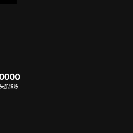
战。
60000
头肌锻炼