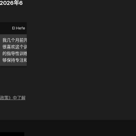
2026年6
El Hefe
Bryan
我几个月前开始使用 MadMuscles，
这款应用太棒了！我每天都
很喜欢这个训练计划。我尤其喜欢它
实能看到和感受到效果！\n\
的指导性训练和每日计划，这让我能
荐。
够保持专注和动力。继续加油！💪
论政策》中了解