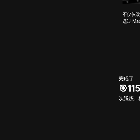
不仅仅改
透过 M
完成了
🎯️11
次锻炼，