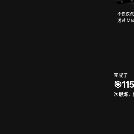
不仅仅改
透过 M
完成了
🎯️11
次锻炼，