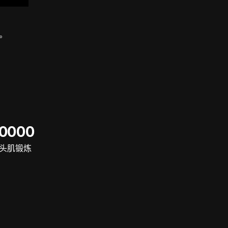
战。
60000
头肌锻炼