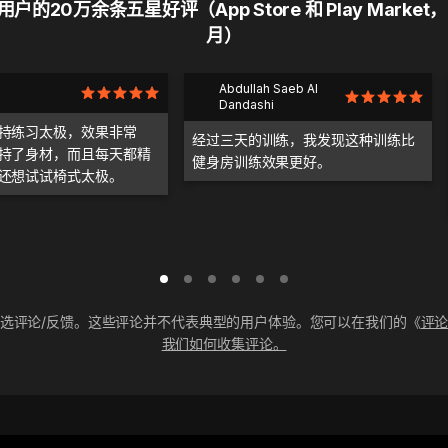
户的20万余条五星好评（App Store 和 Play Market，
月）
Abdullah Saeb Al
Dandashi
持练习太极，效果非常
经过三天的训练，我发现这种训练比
持了身材，而且每天都精
健身房训练效果更好。
还想试试椅式太极。
选评论/反馈。这些评论并不代表典型的用户体验。您可以在我们的《
评
我们如何收集评论。