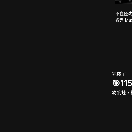
不僅僅改
透過 M
完成了
🎯️11
次鍛煉，