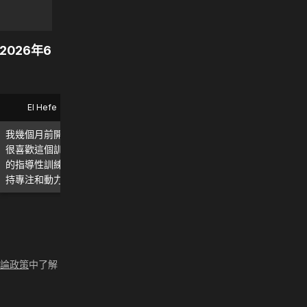
2026年6
El Hefe
Bryan
我幾個月前開始使用 MadMuscles，
這款應用程式太棒了！我每
很喜歡這個訓練計劃。我尤其喜歡它
用，確實能看到、感受到效果！
的指導性訓練和每日計劃，這讓我保
強烈推薦。
持專注和動力。繼續加油！ 💪
評論政策
中了解