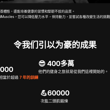
善體態，還能培養健康的習慣和堅韌不拔的品質。
adMuscles，您可以降低壓力水平，保持動力，並嘗試各種改變生活的挑
令我们引以为豪的成果
😎 400多萬
5000
他們的健身之旅就是從我們這裡開始的。
相當於超過
7 年的訓練
💪60000
次肱二頭肌鍛煉