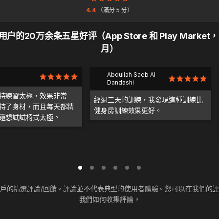
4.4
（滿分 5 分）
户的20万余条五星好评（App Store 和 Play Market，
月）
Abdullah Saeb Al
Dandashi
持練習太極，效果非常
經過三天的訓練，我發現這種訓練比
持了身材，而且每天都精
健身房訓練效果更好。
還想試試椅式太極。
戶的精選評論/回饋。評論並不代表典型的使用者體驗。您可以在我們的
我們如何收集評論。