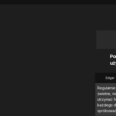
Po
uż
Edgar
Regularnie 
świetne, 
utrzymać f
każdego dn
spróbować 