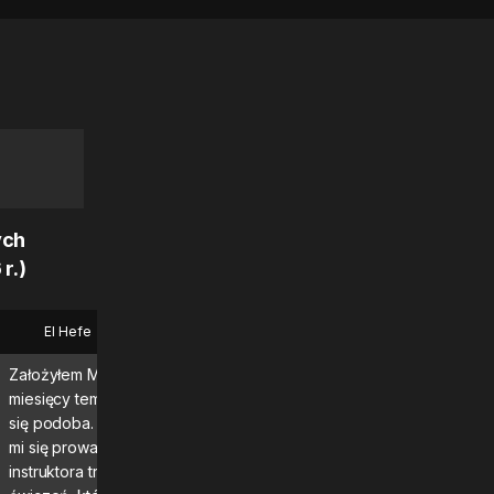
ych
r.)
El Hefe
Bryan
Założyłem MadMuscles kilka
Świetna aplikacja, korzysta
miesięcy temu i program bardzo mi
codziennie i naprawdę wid
się podoba. Szczególnie podobają
czuję efekty!\n\nZdecydo
mi się prowadzone przez
polecam.
instruktora treningi i codzienny plan