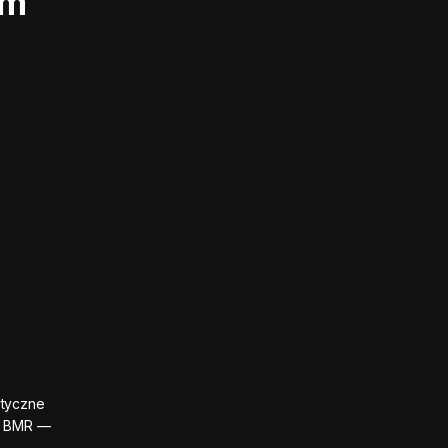
im
styczne
 i BMR —