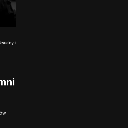
sualny i
umni
gów