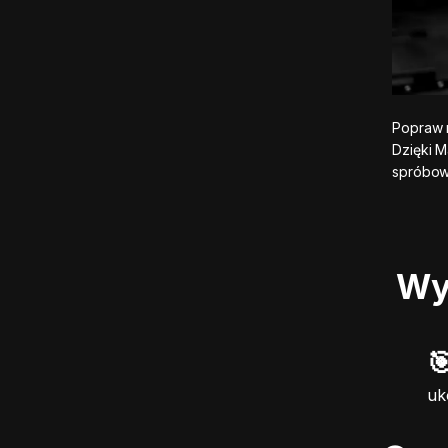
Popraw n
Dzięki 
spróbow
Wyn

uk