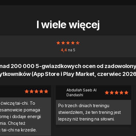
I wiele więcej
4,4
na 5
nad 200 000 5-gwiazdkowych ocen od zadowolon
ytkowników (App Store i Play Market, czerwiec 2026 
Abdullah Saeb Al
Dandashi
ćwiczę tai-chi. To
Po trzech dniach treningu
niesamowicie pomaga
stwierdziłem, że ten trening jest
ormę i dodaje energii
lepszy niż trening na siłowni.
ia. Chcę też
tai-chi na krześle.