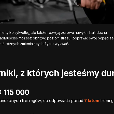
ie tylko sylwetkę, ale także rozwijaj zdrowe nawyki i hart ducha.
MadMuscles możesz obniżyć poziom stresu, poprawić swój popęd sek
ać różnych zmieniających życie wyzwań.
iki, z których jesteśmy d
️ 115 000
ończonych treningów, co odpowiada ponad
7 latom
trenin