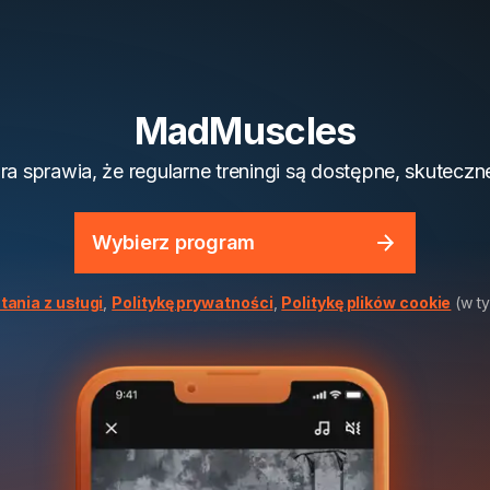
MadMuscles
óra sprawia, że regularne treningi są dostępne, skuteczn
Wybierz program
tania z usługi
,
Politykę prywatności
,
Politykę plików cookie
(w ty