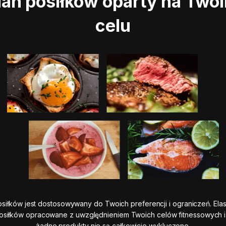
lan posiłków oparty na Two
celu
osiłków jest dostosowywany do Twoich preferencji i ograniczeń. Ela
osiłków opracowane z uwzględnieniem Twoich celów fitnessowych
żadne produkty nie są całkowicie wykluczone.