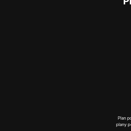
P
Plan p
plany p