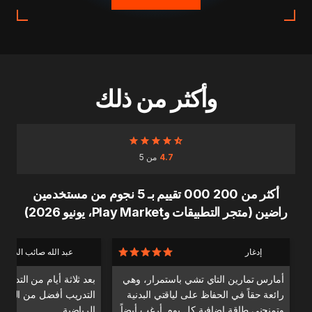
وأكثر من ذلك
4.7
من 5
أكثر من 200 000 تقييم بـ 5 نجوم من مستخدمين
راضين (متجر التطبيقات وPlay Market، يونيو 2026)
إدغار
عبد الله صائب الدندا
أمارس تمارين التاي تشي باستمرار، وهي
بعد ثلاثة أيام من التدري
رائعة حقاً في الحفاظ على لياقتي البدنية
التدريب أفضل من التدري
وتمنحني طاقة إضافية كل يوم. أرغب أيضاً
الرياضية.