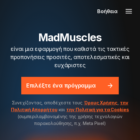
Βοήθεια
MadMuscles
είναι μια εφαρμογή που καθιστά τις τακτικές
προπονήσεις προσιτές, αποτελεσματικές και
ευχάριστες
Επιλέξτε ένα πρόγραμμα
Συνεχίζοντας, αποδέχεστε τους
Όρους Χρήσης
,
την
Πολιτική Απορρήτου
και
την Πολιτική για τα Cookies
(συμπεριλαμβανομένης της χρήσης τεχνολογιών
παρακολούθησης, π.χ. Meta Pixel)