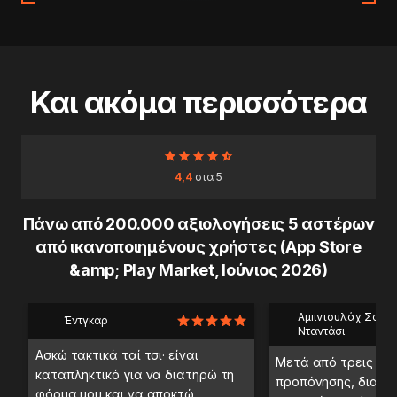
Και ακόμα περισσότερα
4,4
στα 5
Πάνω από 200.000 αξιολογήσεις 5 αστέρων
από ικανοποιημένους χρήστες (App Store
&amp; Play Market, Ιούνιος 2026)
Αμπντουλάχ Σαέμπ
Έντγκαρ
Νταντάσι
Ασκώ τακτικά ταί τσι· είναι
Μετά από τρεις ημ
καταπληκτικό για να διατηρώ τη
προπόνησης, διαπί
φόρμα μου και να αποκτώ