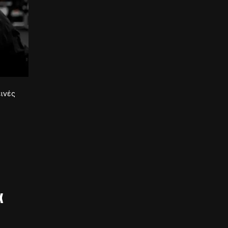
εινές
α