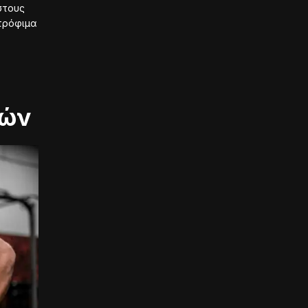
στους
τρόφιμα
ιών