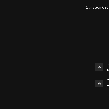
Στη βάση δεδ
Σ
🔥
Έ
💪
τ