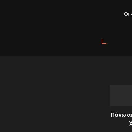
Οι
Πάνω απ
χ