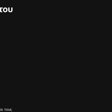
του
αι τους