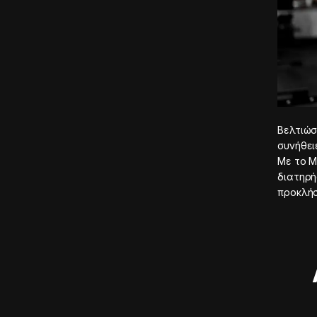
Βελτιώσ
συνήθει
Με το M
διατηρή
προκλήσ