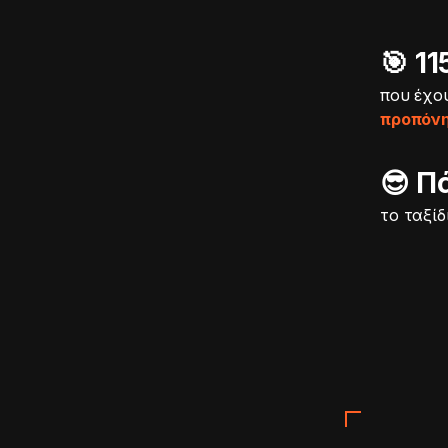
🎯️ 
που έχο
προπόν
😎 Π
το ταξίδ