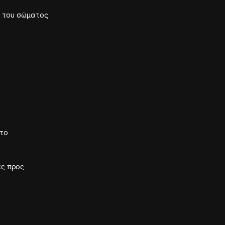
η του σώματος
 το
ας προς