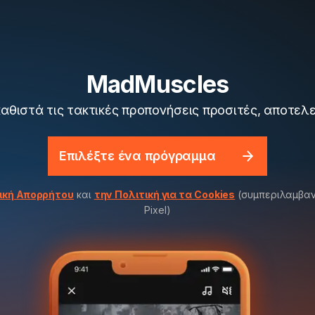
MadMuscles
καθιστά τις τακτικές προπονήσεις προσιτές, αποτελ
Επιλέξτε ένα πρόγραμμα
ική Απορρήτου
και
την Πολιτική για τα Cookies
(συμπεριλαμβαν
Pixel)