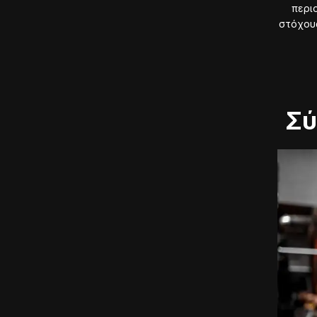
περι
στόχου
Σύ